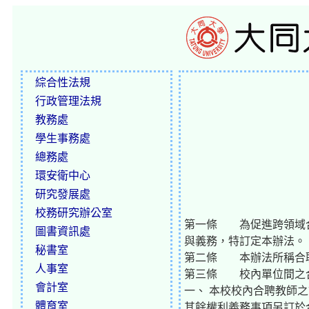
綜合性法規
行政管理法規
教務處
學生事務處
總務處
環安衛中心
研究發展處
校務研究辦公室
第一條 為促進跨領域合
圖書資訊處
與義務，特訂定本辦法。
秘書室
第二條 本辦法所稱合
人事室
第三條 校內單位間之
會計室
一、 本校校內合聘教師
體育室
其餘權利義務事項另訂於