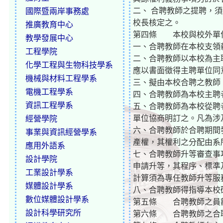
二、 合聘教師之提聘，
國際暨兩岸事務處
校長核定之。
推廣教育中心
第四條 本校與校外單
教學發展中心
一、合聘教師在本校支領
工程學院
二、合聘教師以本校為主
化學工程與生物科技學系
應以書面徵得主聘單位同
機械與材料工程學系
三、擬由本校合聘之教師
電機工程學系
四、合聘教師為本校主聘
資訊工程學系
五、合聘教師為本校從聘
單位協商明訂之。凡為涉
經營學院
六、合聘教師於合聘期間
事業與資訊經營學系
產權，其權利之分配由系
應用外語系
七、合聘教師升等審查事
設計學院
申請升等，其程序、標準
工業設計學系
計算須為專任教師升等服
媒體設計學系
八、合聘教師得指導本校
數位媒體設計學系
第五條 合聘教師之員
設計科學研究所
第六條 合聘教師之合