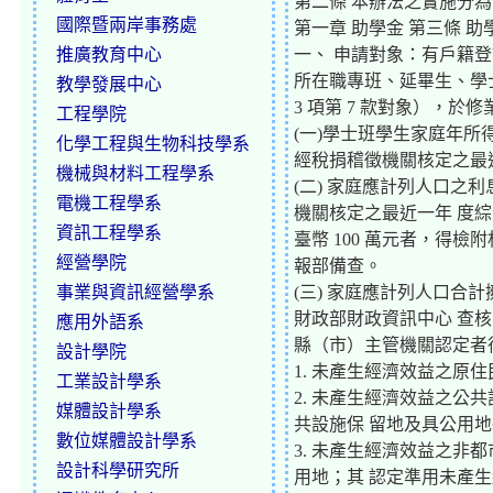
第二條 本辦法之實施分
國際暨兩岸事務處
第一章 助學金 第三條 
推廣教育中心
一、 申請對象：有戶籍
所在職專班、延畢生、學
教學發展中心
3 項第 7 款對象），
工程學院
(一)學士班學生家庭年所
化學工程與生物科技學系
經稅捐稽徵機關核定之最
機械與材料工程學系
(二) 家庭應計列人口之
電機工程學系
機關核定之最近一年 度
資訊工程學系
臺幣 100 萬元者，得檢
經營學院
報部備查。
事業與資訊經營學系
(三) 家庭應計列人口合
財政部財政資訊中心 查
應用外語系
縣（市）主管機關認定者
設計學院
1. 未產生經濟效益之原
工業設計學系
2. 未產生經濟效益之公
媒體設計學系
共設施保 留地及具公用
數位媒體設計學系
3. 未產生經濟效益之非
設計科學研究所
用地；其 認定準用未產