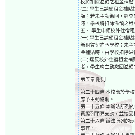
校將扣除溢領之租金補貼
(二) 學生已請領租金
額；若未主動繳回，經查
時，學校將扣除溢領之租
五、 學生申領校外住宿
(一) 學生已請領租金補
新租賃契約予學校；未主
金補貼時，由學校扣除溢
(二) 違反校外住宿租
者，學生應主動繳回溢領
第五章 附則
第二十四條 本校應於學
應予主動協助。
第二十五條 本辦法所列
費編列預算支應，並接受
第二十六條 辦法所列的
事宜。