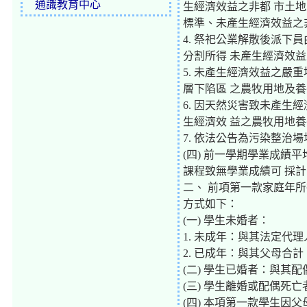
通識教育中心
生經濟效益之非都 市土
標準、未產生經濟效益之
4. 祭祀公業解散後派下
分割所得 未產生經濟效
5. 未產生經濟效益之嚴
層下陷區 之農牧用地及
6. 因天然災害致未產生
生經濟效 益之農牧用地
7. 依法公告為污染整治
(四) 前一學期學業成績
課程致無學業成績可 採
二、 前項第一款家庭年
方式如下：
(一) 學生未婚者：
1. 未成年：與其法定代
2. 已成年：與其父母合計
(二) 學生已婚者：與其
(三) 學生離婚或配偶死
(四) 本項第一款學生因