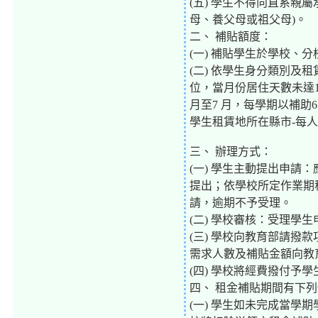
(五) 學生不得向直系親
母、養父母或祖父母)。
二、 補貼額度：
(一) 補貼學生於學校、
(二) 依學生身分類別及租
位，當月份居住天數未達1
月至7 月，每學期以補助
學生租賃地所在縣市-每人
三、 辦理方式：
(一) 學生主動提出申
提出；依學校所定作業期程
請，逾期不予受理。
(二) 學校審核：受理學
(三) 學校向教育部請撥款
需求人數及補貼金額向教
(四) 學校將經費撥付予
四、 租金補貼期間有下
(一) 學生如未完成當