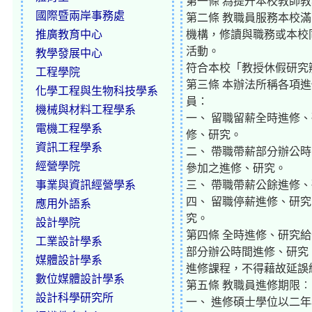
第一條 為提升本校教師
國際暨兩岸事務處
第二條 教職員服務本校
推廣教育中心
機構，修讀與職務或本校
活動。
教學發展中心
符合本校「教授休假研究
工程學院
第三條 本辦法所稱各項
化學工程與生物科技學系
員：
機械與材料工程學系
一、 留職留薪全時進修
電機工程學系
修、研究。
資訊工程學系
二、 帶職帶薪部分辦公
經營學院
參加之進修、研究。
事業與資訊經營學系
三、 帶職帶薪公餘進修
四、 留職停薪進修、研
應用外語系
究。
設計學院
第四條 全時進修、研究
工業設計學系
部分辦公時間進修、研究
媒體設計學系
進修課程，不得藉故延誤
數位媒體設計學系
第五條 教職員進修期限︰
設計科學研究所
一、 進修碩士學位以二