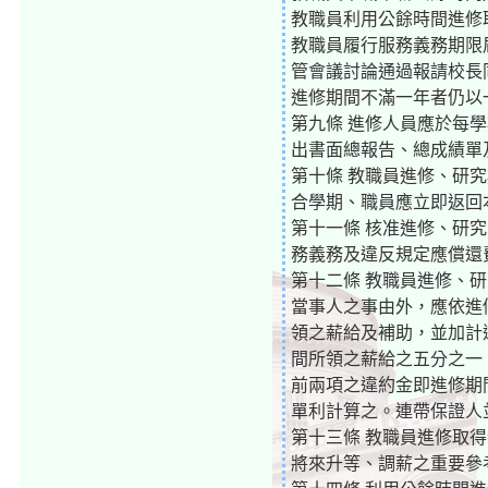
教職員利用公餘時間進修
教職員履行服務義務期限
管會議討論通過報請校長
進修期間不滿一年者仍以
第九條 進修人員應於每
出書面總報告、總成績單
第十條 教職員進修、研
合學期、職員應立即返回
第十一條 核准進修、研
務義務及違反規定應償還
第十二條 教職員進修、
當事人之事由外，應依進
領之薪給及補助，並加計
間所領之薪給之五分之一
前兩項之違約金即進修期
單利計算之。連帶保證人
第十三條 教職員進修取
將來升等、調薪之重要參