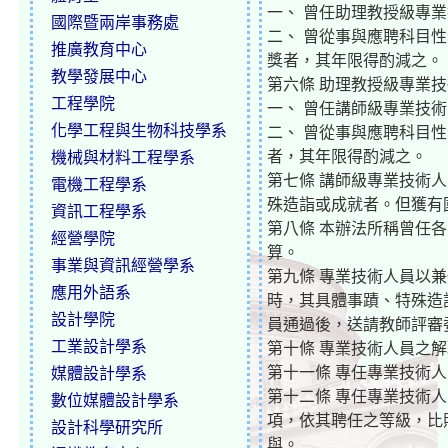
一、 曾任助理教授級專
國際暨兩岸事務處
二、 曾從事與應聘科目
推廣教育中心
獎者，其年限得酌減之。
教學發展中心
第六條 助理教授級專業
工程學院
一、 曾任講師級專業技
化學工程與生物科技學系
二、 曾從事與應聘科目
者，其年限得酌減之。
機械與材料工程學系
第七條 講師級專業技術
電機工程學系
殊造詣或成就者。但獲有
資訊工程學系
第八條 本辦法所稱曾任
經營學院
算。
事業與資訊經營學系
第九條 專業技術人員以
應用外語系
時，其具體事蹟、特殊造
設計學院
員通過後，送請教師評審
工業設計學系
第十條 專業技術人員之
第十一條 專任專業技術
媒體設計學系
第十二條 專任專業技術
數位媒體設計學系
項，依其聘任之等級，比照
設計科學研究所
與。