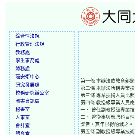
綜合性法規
行政管理法規
教務處
學生事務處
總務處
環安衛中心
第一條 本辦法依教育部
研究發展處
第二條 本辦法所稱專業
校務研究辦公室
第三條 專業技術人員比
圖書資訊處
第四條 教授級專業人員
秘書室
一、 曾任副教授級專業
二、 曾從事與應聘科目
人事室
獎者，其年限得酌減之。
會計室
第五條 副教授級專業技
體育室