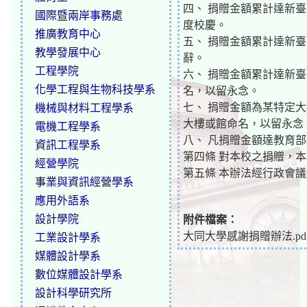
四、 捐贈金額累計達新
國際暨兩岸事務處
度校慶。
推廣教育中心
五、 捐贈金額累計達新
教學發展中心
辭。
工程學院
六、 捐贈金額累計達新
化學工程與生物科技學系
名，以留永念。
七、 捐贈金額為某特定
機械與材料工程學系
大樓或館命名，以留永念
電機工程學系
八、 凡捐贈金額達教育
資訊工程學系
第四條 對本校之捐贈，
經營學院
第五條 本辦法經行政會
事業與資訊經營學系
應用外語系
設計學院
附件檔案：
大同大學感謝捐贈辦法.pd
工業設計學系
媒體設計學系
數位媒體設計學系
設計科學研究所