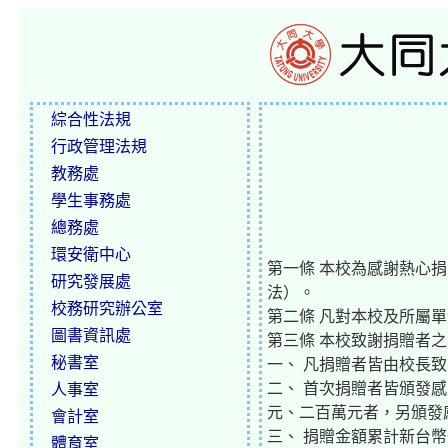
綜合性法規
行政管理法規
教務處
學生事務處
總務處
環安衛中心
第一條 本校為感謝熱心
研究發展處
法）。
校務研究辦公室
第二條 凡對本校及所屬
圖書資訊處
第三條 本校致謝捐贈者
秘書室
一、 凡捐贈者皆由校長
二、 首次捐贈者皆頒發
人事室
元、二百萬元者，另頒發
會計室
三、 捐贈金額累計新台
體育室