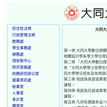
綜合性法規
大同大
行政管理法規
教務處
學生事務處
第一條 大同大學數位媒
總務處
媒體設計學系學士學位修
環安衛中心
第二條 「大同大學數位
研究發展處
依「大同大學學士班學生
同大學學分抵免及免修辦
校務研究辦公室
第三條 母語為英語或畢
圖書資訊處
課程。
秘書室
第四條 母語為日語或畢
人事室
課程。
會計室
第五條 凡持有通過多益7
體育室