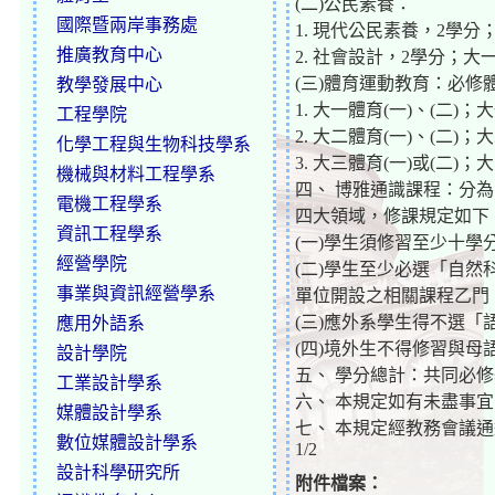
(二)公民素養：
國際暨兩岸事務處
1. 現代公民素養，2學
推廣教育中心
2. 社會設計，2學分；
(三)體育運動教育：必修
教學發展中心
1. 大一體育(一)、(二)
工程學院
2. 大二體育(一)、(二)
化學工程與生物科技學系
3. 大三體育(一)或(二
機械與材料工程學系
四、 博雅通識課程：分
電機工程學系
四大領域，修課規定如下
資訊工程學系
(一)學生須修習至少十
經營學院
(二)學生至少必選「自
事業與資訊經營學系
單位開設之相關課程乙門
(三)應外系學生得不選「
應用外語系
(四)境外生不得修習與
設計學院
五、 學分總計：共同必
工業設計學系
六、 本規定如有未盡事
媒體設計學系
七、 本規定經教務會議
數位媒體設計學系
1/2
設計科學研究所
附件檔案：