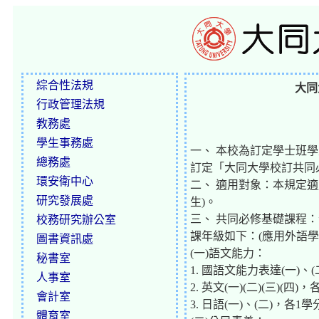
綜合性法規
大同
行政管理法規
教務處
學生事務處
一、 本校為訂定學士班
總務處
訂定「大同大學校訂共同
環安衛中心
二、 適用對象：本規定適
研究發展處
生)。
三、 共同必修基礎課程
校務研究辦公室
課年級如下：(應用外語學
圖書資訊處
(一)語文能力：
秘書室
1. 國語文能力表達(一)
人事室
2. 英文(一)(二)(三)
會計室
3. 日語(一)、(二)，各
體育室