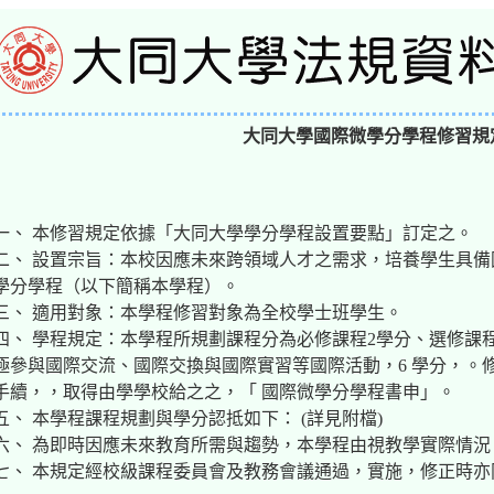
大同大學國際微學分學程修習規
一、 本修習規定依據「大同大學學分學程設置要點」訂定之。
二、 設置宗旨：本校因應未來跨領域人才之需求，培養學生具
學分學程（以下簡稱本學程）。
三、 適用對象：本學程修習對象為全校學士班學生。
四、 學程規定：本學程所規劃課程分為必修課程2學分、選修課
極參與國際交流、國際交換與國際實習等國際活動，6 學分，。
手續，，取得由學學校給之之，「 國際微學分學程書申」。
五、 本學程課程規劃與學分認抵如下： (詳見附檔)
六、 為即時因應未來教育所需與趨勢，本學程由視教學實際情
七、 本規定經校級課程委員會及教務會議通過，實施，修正時亦