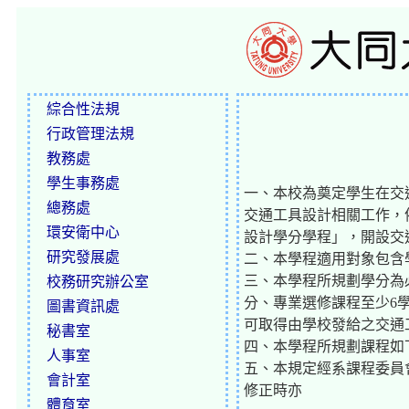
綜合性法規
行政管理法規
教務處
學生事務處
一、本校為奠定學生在交
總務處
交通工具設計相關工作，
環安衛中心
設計學分學程」，開設交
研究發展處
二、本學程適用對象包含
三、本學程所規劃學分為
校務研究辦公室
分、專業選修課程至少6
圖書資訊處
可取得由學校發給之交通
秘書室
四、本學程所規劃課程如
人事室
五、本規定經系課程委員
會計室
修正時亦
體育室