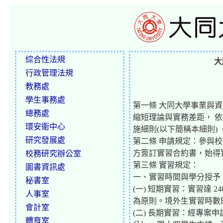
綜合性法規
大
行政管理法規
教務處
學生事務處
第一條 大同大學事業與
總務處
縮短理論與實務差距， 
環安衛中心
施細則(以下簡稱本細則) 
研究發展處
第二條 申請規定：參與
方簽訂實習合約書，始得
校務研究辦公室
第三條 實習規定：
圖書資訊處
一、實習時間與學分授予
秘書室
(一) 短期實習：實習達 
人事室
為原則。境外生實習時數
會計室
(二) 長期實習：經專案申
體育室