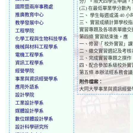
分）。限大四學生申請，
國際暨兩岸事務處
(三) 在最低畢業學分數內
推廣教育中心
二、 學生每週或滿 40
三、 實習成績計算學校
教學發展中心
實習專題及各項表單繳交
工程學院
第四條 實習結束後，應
化學工程與生物科技學系
一、修習「 校外實習」課
機械與材料工程學系
二、繳交實習週記及考核
電機工程學系
三、完成實習專題之撰作
資訊工程學系
四、配合參加系級校外實
經營學院
第五條 本辦法經系務會
事業與資訊經營學系
附件檔案：
應用外語系
大同大學事業與資訊經營
設計學院
工業設計學系
媒體設計學系
數位媒體設計學系
設計科學研究所