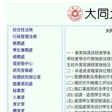
綜合性法規
大
行政管理法規
教務處
學生事務處
一、事業與資訊經營學系 
總務處
學校產學合作實施辦法規
環安衛中心
生校外實習課程實施辦法
研究發展處
二、本委員會職掌與任務
(一) 整體規劃及推動校
校務研究辦公室
(二) 確認合作機構之評
圖書資訊處
(三) 擬訂書面契約及學
秘書室
(四) 協調、處理學生申
人事室
(五) 處理學生實習期滿
會計室
(六) 追蹤處理及檢討學
體育室