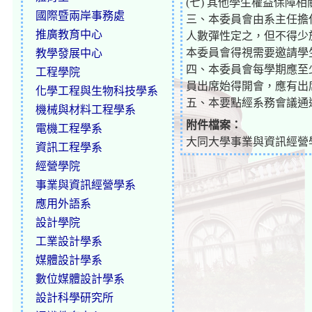
(七) 其他學生權益保障相
國際暨兩岸事務處
三、本委員會由系主任擔
推廣教育中心
人數彈性定之，但不得少於
本委員會得視需要邀請學
教學發展中心
四、本委員會每學期應至
工程學院
員出席始得開會，應有出
化學工程與生物科技學系
五、本要點經系務會議通
機械與材料工程學系
附件檔案：
電機工程學系
大同大學事業與資訊經營
資訊工程學系
經營學院
事業與資訊經營學系
應用外語系
設計學院
工業設計學系
媒體設計學系
數位媒體設計學系
設計科學研究所