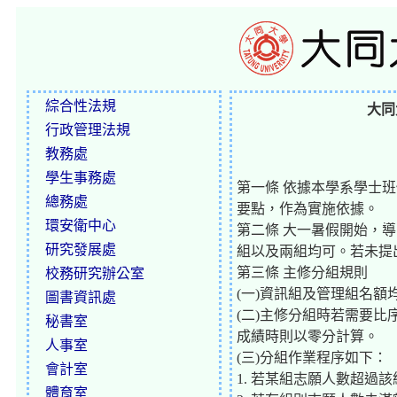
綜合性法規
大同
行政管理法規
教務處
學生事務處
第一條 依據本學系學士班
總務處
要點，作為實施依據。
環安衛中心
第二條 大一暑假開始，
研究發展處
組以及兩組均可。若未提
第三條 主修分組規則
校務研究辦公室
(一)資訊組及管理組名額
圖書資訊處
(二)主修分組時若需要
秘書室
成績時則以零分計算。
人事室
(三)分組作業程序如下：
會計室
1. 若某組志願人數超
體育室