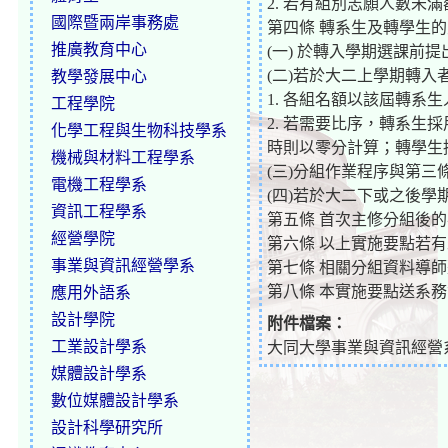
2. 若有組別志願人數未
國際暨兩岸事務處
第四條 轉系生及轉學生
推廣教育中心
(一) 於轉入學期選課前
(二)若於大二上學期轉入
教學發展中心
1. 各組名額以該屆轉系
工程學院
2. 若需要比序，轉系
化學工程與生物科技學系
時則以零分計算；轉學生
機械與材料工程學系
(三)分組作業程序與第三
電機工程學系
(四)若於大二下或之後
資訊工程學系
第五條 首次主修分組後
經營學院
第六條 以上實施要點若
事業與資訊經營學系
第七條 相關分組資料導
第八條 本實施要點送系
應用外語系
設計學院
附件檔案：
工業設計學系
大同大學事業與資訊經營
媒體設計學系
數位媒體設計學系
設計科學研究所