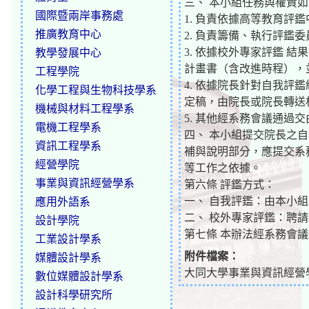
三、 本小組任務與權責
國際暨兩岸事務處
1. 負責依據高等教育
推廣教育中心
2. 負責籌備、執行評鑑
3. 依據校外專家評鑑 
教學發展中心
計畫書（含改進時程），
工程學院
4. 依據院長針對自我
化學工程與生物科技學系
定稿，由院長或院長轉送
機械與材料工程學系
5. 其他經系務會議通過
電機工程學系
四、 本小組提交院長之
資訊工程學系
補與說明部分，應提交系
經營學院
等工作之依據。
事業與資訊經營學系
第六條 評鑑方式：
一、 自我評鑑：由本小
應用外語系
二、 校外專家評鑑：聘請
設計學院
第七條 本辦法經系務會
工業設計學系
附件檔案：
媒體設計學系
大同大學事業與資訊經營
數位媒體設計學系
設計科學研究所