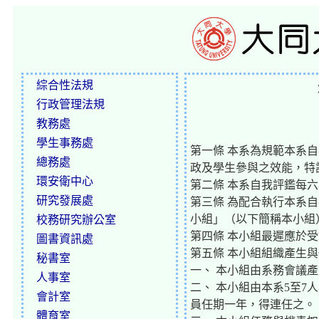
綜合性法規
行政管理法規
教務處
學生事務處
第一條 本系為規範本系
總務處
政及學生參與之效能，特
環安衛中心
第二條 本系自我評鑑每
研究發展處
第三條 為配合執行本系
小組」（以下簡稱本小組
校務研究辦公室
第四條 本小組最遲應於
圖書資訊處
第五條 本小組組織產生
秘書室
一、 本小組由系務會議
人事室
二、 本小組由本系5至
會計室
員任期一年，得連任之。
體育室