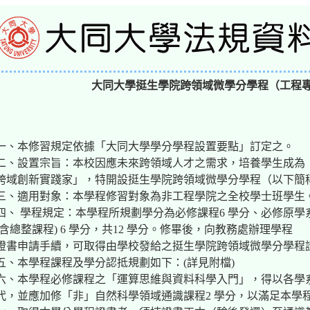
大同大學挺生學院跨領域微學分學程（工程
一、本修習規定依據「大同大學學分學程設置要點」訂定之。
二、設置宗旨：本校因應未來跨領域人才之需求，培養學生成為
跨域創新實踐家」，特開設挺生學院跨領域微學分學程（以下簡
三、適用對象：本學程修習對象為非工程學院之全校學士班學生
四、 學程規定：本學程所規劃學分為必修課程6 學分、必修原
(含總整課程) 6 學分，共12 學分。修畢後，向教務處辦理學程
證書申請手續，可取得由學校發給之挺生學院跨領域微學分學程
五、本學程課程及學分認抵規劃如下：(詳見附檔)
六、本學程必修課程之「運算思維與資料科學入門」，得以各學
代，並應加修「非」自然科學領域通識課程2 學分，以滿足本學程