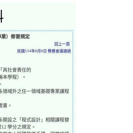
專業）修習規定
回上一頁
民國114年6月6日 教務會議通過
「具社會責任的
稱本學程）。
。
學系領域外之任一領域基礎專業課程
證書。
系開設之「程式設計」相關課程替
12 學分之規定。