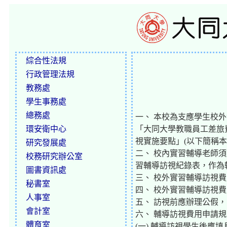
綜合性法規
行政管理法規
教務處
學生事務處
總務處
一、 本校為支應學生校
環安衛中心
「大同大學教職員工差旅
視實施要點」(以下簡稱本
研究發展處
二、 校內實習輔導老師
校務研究辦公室
習輔導訪視紀錄表，作為
圖書資訊處
三、 校外實習輔導訪視
秘書室
四、 校外實習輔導訪視
人事室
五、 訪視前應辦理公假
會計室
六、 輔導訪視費用申請
體育室
(一) 輔導訪視學生後