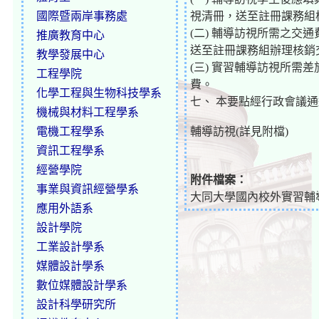
國際暨兩岸事務處
視清冊，送至註冊課務組
(二) 輔導訪視所需之
推廣教育中心
送至註冊課務組辦理核銷
教學發展中心
(三) 實習輔導訪視所
工程學院
費。
化學工程與生物科技學系
七、 本要點經行政會議
機械與材料工程學系
電機工程學系
輔導訪視(詳見附檔)
資訊工程學系
經營學院
附件檔案：
事業與資訊經營學系
大同大學國內校外實習輔導
應用外語系
設計學院
工業設計學系
媒體設計學系
數位媒體設計學系
設計科學研究所