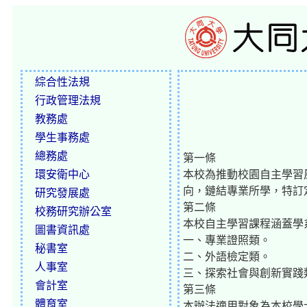
綜合性法規
行政管理法規
教務處
學生事務處
總務處
第一條
環安衛中心
本校為推動校園自主學習
向，鏈結專業所學，特訂
研究發展處
第二條
校務研究辦公室
本校自主學習課程涵蓋學
圖書資訊處
一、專業證照類。
秘書室
二、外語檢定類。
人事室
三、探索社會與創新實踐
會計室
第三條
體育室
本辦法適用對象為本校學