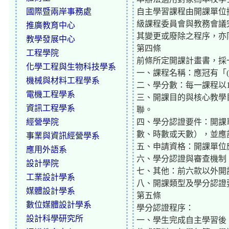
國際暨兩岸事務處
自主學習課程由開課單位
級課程委員會與教務會議
推廣教育中心
其變更或廢除之程序，亦
教學發展中心
第四條
工程學院
前條所定開課計畫書，採
化學工程與生物科技學系
一、課程名稱：應冠有「(
機械與材料工程學系
二、學分數：每一課程以
電機工程學系
三、開課目的與核心教學
資訊工程學系
聯。
經營學院
四、學分認證要件：開課
數、時數或天數），並應
事業與資訊經營學系
五、申請資格：開課單位
應用外語系
六、學分認證與審查機制
設計學院
七、其他：前六款以外開
工業設計學系
八、開課類型及學分認證
媒體設計學系
第五條
數位媒體設計學系
學分認證程序：
設計科學研究所
一、學生完成自主學習後