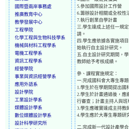
5.參加國際設計工作營
國際暨兩岸事務處
6.籌辦設計相關或全校性
推廣教育中心
7.執行創業自學計畫
教學發展中心
三.學生達成上述任一規定
工程學院
請。
化學工程與生物科技學系
四.學生應依據各實施項
機械與材料工程學系
始執行自主設計研究。
電機工程學系
五.自主設計研究期間，
資訊工程學系
教師給予考核成績。
經營學院
參、課程實施規定：
事業與資訊經營學系
一.完成國科會大專生專
應用外語系
1.學生於在學期間提出
設計學院
2.學生於計畫通過後，
工業設計學系
行審查；計畫主持人與班
媒體設計學系
3.學生應確實達成主持
4.學生應於大專生專題
數位媒體設計學系
設計科學研究所
二.完成新一代設計產學合