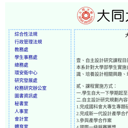
綜合性法規
行政管理法規
教務處
學生事務處
壹、自主設計研究課程目
總務處
本系針對大學部學生實施
環安衛中心
識、培養設計相關興趣、
研究發展處
貳、課程實施方式：
校務研究辦公室
一.學生自大一下學期起
圖書資訊處
二.自主設計研究規劃內
秘書室
1.完成國科會大專生專題
人事室
2.完成新一代設計產學合
會計室
3.參與產學合作案
體育室
4.國際一級競賽獲獎