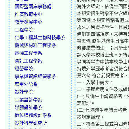
國際暨兩岸事務處
海外之認定，依僑生回國
本規定招生對象不包含緬
推廣教育中心
第四條 本規定所稱香港或
教學發展中心
永久居留資格證件，且最
工程學院
條例第四條規定，未持有
化學工程與生物科技學系
第五條 僑生港澳生具高
機械與材料工程學系
修部結業僑生」；具學士
電機工程學系
請入學本校博士班。另符
資訊工程學系
以同等學力申請本校學士
經營學院
持境外學歷報考者須符合
第六條 符合前揭資格者
事業與資訊經營學系
一、入學申請表。
應用外語系
二、學歷證明文件及成績單
設計學院
(一) 具僑生申請資格者
工業設計學系
定辦理。
媒體設計學系
(二) 具港澳生申請資格
數位媒體設計學系
款規定辦理。
設計科學研究所
三、符合第三條或第四條