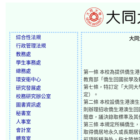
綜合性法規
大同
行政管理法規
教務處
學生事務處
總務處
第一條 本校為提供僑生
環安衛中心
教育部「僑生回國就學及
第七條，特訂定「大同大
研究發展處
定）。
校務研究辦公室
第二條 本校設僑生港澳
圖書資訊處
則辦理招收僑生港澳生回
秘書室
簡章，議決錄取標準及其
人事室
第三條 本規定所稱僑生
會計室
取得僑居地永久或長期居
體育室
前項所稱海外，指大陸地