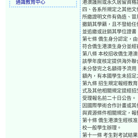
通識教育中心
港澳護照或永久居留資格
四、各系所規定之其他文
所繳證明文件有偽造、冒
撤銷其學籍，且不發給任
並追繳或註銷其學位證書
第七條 僑生身分認定，
符合僑生港澳生身分並經
第八條 本校招收僑生港
該學年度核定提供海外聯
未分發完之名額得予流用
額內，有本國學生未招足
第九條 招生規定報經教
式及其他相關規定提經招
受理報名前二十日公告。
因國際學術合作計畫或其
與資源條件相關規定，報
第十條 僑生港澳生經核
校一般學生辦理。
第十一條 考生對考試結