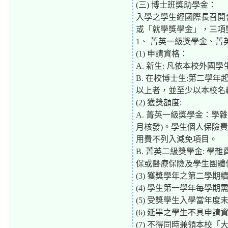
(三) 博士班獎助學金：
入學之學生經國際長召開
或「就學獎學金」，三項
1、 菁英一級獎學金、菁
(1) 申請資格：
A. 新生: 凡依本校外國
B. 在校博士生:第二學
以上者，並至少以本校名
(2) 獲獎額度:
A. 菁英一級獎學金：學
月核發)。學生個人保險
用費不列入減免項目。
B. 菁英二級獎學金: 
保或醫療保險及學生團體
(3) 獲獎學年之第二學
(4) 學生第一學年每學期
(5) 受獎學生入學當年
(6) 延畢之學生不具申請
(7) 不得同時兼領本校