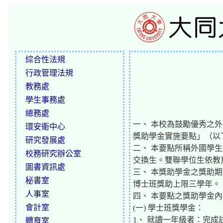
綜合性法規
行政管理法規
教務處
學生事務處
總務處
一、 本校為鼓勵優秀之
環安衛中心
獎助學金實施要點」（以
研究發展處
二、 本要點所稱外國學
校務研究辦公室
交換生。雙聯學位生依教
圖書資訊處
三、 本獎助學金之獎助
秘書室
博士班獎助上限三學年。
人事室
四、 本要點之獎助學金
會計室
(一) 學士班獎學金：
1、 就讀一年級者：完成
體育室