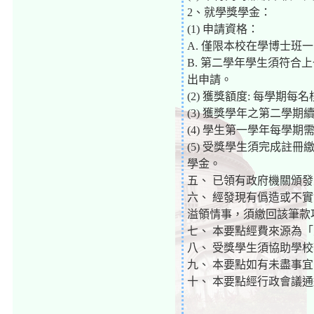
2、就學獎學金：
(1) 申請資格：
A. 僅限本校在學博士班
B. 第二學年學生須符合
出申請。
(2) 獲獎額度: 每學期
(3) 獲獎學年之第二學
(4) 學生第一學年每學期
(5) 受獎學生須完成
學金。
五、 已領有政府機關頒
六、 經發現有僞造或不
溢領情事，須繳回該筆款
七、 本要點經費來源為
八、 受獎學生須協助學
九、 本要點如有未盡事
十、 本要點經行政會議