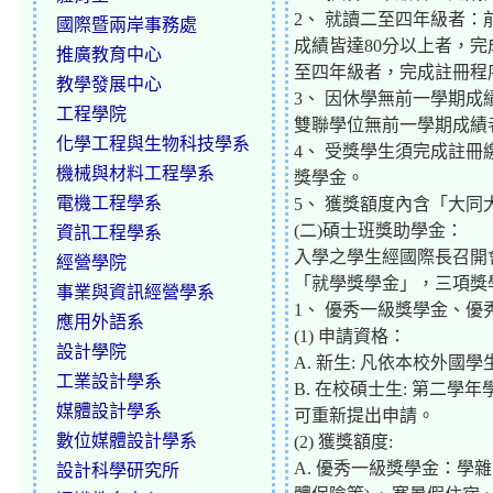
2、 就讀二至四年級者
國際暨兩岸事務處
成績皆達80分以上者，
推廣教育中心
至四年級者，完成註冊程
教學發展中心
3、 因休學無前一學期
工程學院
雙聯學位無前一學期成績
化學工程與生物科技學系
4、 受獎學生須完成註
機械與材料工程學系
獎學金。
電機工程學系
5、 獲獎額度內含「大
(二)碩士班獎助學金：
資訊工程學系
入學之學生經國際長召開
經營學院
「就學獎學金」，三項獎
事業與資訊經營學系
1、 優秀一級獎學金、優
應用外語系
(1) 申請資格：
設計學院
A. 新生: 凡依本校外國
工業設計學系
B. 在校碩士生: 第二
媒體設計學系
可重新提出申請。
數位媒體設計學系
(2) 獲獎額度:
A. 優秀一級獎學金：
設計科學研究所