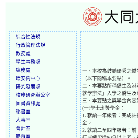
綜合性法規
行政管理法規
教務處
學生事務處
總務處
一、本校為鼓勵優秀之僑
環安衛中心
（以下簡稱本要點）。
二、本要點所稱僑生及港
研究發展處
就學辦法」入學之僑生及
校務研究辦公室
三、本要點之獎學金內容
圖書資訊處
(一)學士班獎學金：
秘書室
1. 就讀一年級者：完成
人事室
金。
會計室
2. 就讀二至四年級者：
體育室
行成績皆達80分以上者，