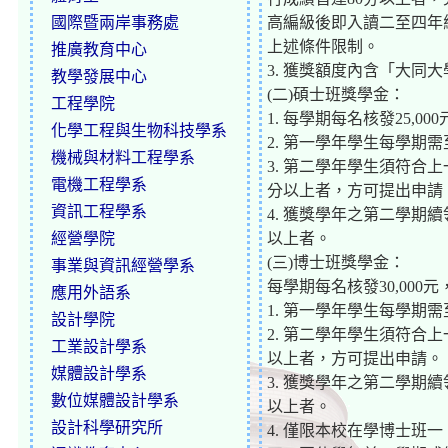
國際暨兩岸事務處
高編級後即入讀二至四年
上述條件限制。
推廣教育中心
3. 獲獎額度內含「大同
教學發展中心
(二)碩士班獎學金：
工程學院
1. 每學期每名核發25,
化學工程與生物科技學系
2. 第一學年學生每學期
機械與材料工程學系
3. 第二學年學生須符合
電機工程學系
分以上者，方可提出申請
資訊工程學系
4. 獲獎學年之第二學期
經營學院
以上者。
(三)博士班獎學金：
事業與資訊經營學系
每學期每名核發30,00
應用外語系
1. 第一學年學生每學期
設計學院
2. 第二學年學生須符合
工業設計學系
以上者，方可提出申請。
媒體設計學系
3. 獲獎學年之第二學期
數位媒體設計學系
以上者。
設計科學研究所
4. 僅限本校在學博士班