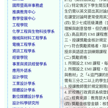
國際暨兩岸事務處
(三) 特定情況下學生
生仍需以英文提出其討論成
推廣教育中心
在課堂討論時更常使用英
教學發展中心
(四) 至少七成班級溝
工程學院
理解與創意發想。但仍應確
化學工程與生物科技學系
(五) 高品質的 EMI 
機械與材料工程學系
三、授課獎勵金核計規定
電機工程學系
(一) 符合獎勵資格者，
資訊工程學系
授非英語語言訓練類課程，
經營學院
(二) 獎勵資格：
1. 所開設之 EMI 課程
事業與資訊經營學系
2. 所開設之 EMI 課
應用外語系
與教材」之「4.這門課
設計學院
需有三分之二以上的學生
工業設計學系
3. 授課教師需於規定期
媒體設計學系
4. 於校務行政資訊系統
數位媒體設計學系
(三) 經費來源：教育
設計科學研究所
(四) 獎勵金核發金額：