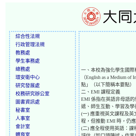
綜合性法規
行政管理法規
教務處
學生事務處
總務處
一、本校為強化學生國際
環安衛中心
（English as a Med
點」（以下簡稱本要點）
研究發展處
二、EMI 課程定義
校務研究辦公室
EMI 係指在英語非母語的教育機構
圖書資訊處
遞、師生互動、學習及學
秘書室
(一) 應重視英文課程及
人事室
程，但推動 EMI 時，
會計室
(二) 應全程使用英語
體育室
評估（如口頭陳述、作業或