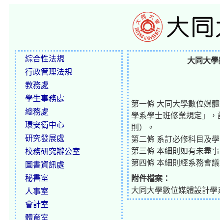
綜合性法規
大同大學
行政管理法規
教務處
學生事務處
第一條 大同大學數位媒
總務處
學系學士班修業規定」，
環安衛中心
則）。
研究發展處
第二條 系訂必修科目及
第三條 本細則如有未盡
校務研究辦公室
第四條 本細則經系務會
圖書資訊處
秘書室
附件檔案：
大同大學數位媒體設計學系學士
人事室
會計室
體育室