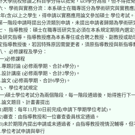
外大學院校修讀之科目學分得以抵免，以9學分為限，但不得抵
六、 學術與實務分流：本系碩士在職專班分為學術研究與實務
3年(含)以上之學生，得申請以實務應用論文參加碩士 學位考試
第一階段申請時提出分流類別申請，未提出申請者歸類為學術研
七、 指導教授：碩士在職專班研究生必須在本系規定期限內選
及研究指導。指導教授應為本系專任或合聘之教授、副教授或助
定指導教授後，若因特殊原因需變更者，須原指導教授與新指導
八、 必修課程及學分：
(一)必修課程
1.專題討論 (必修兩學期、合計4學分)。
2.設計講座 (必修兩學期、合計2學分)。
3.論文 (必修兩學期、合計6學分)。
九、 學位考試規定
(一)碩士學位考試分為兩個階段，每一階段通過後，始得進行下
1.論文題目、計畫書提出
(1)期限：每年11月30日前完成(申請下學期學位考試)。
(2)審查：由指導教授和一位審查委員核定通過。
(3)未於期限內提出申請或未通過者，由指導教授視情況輔導，
2.學位考試申請與舉行