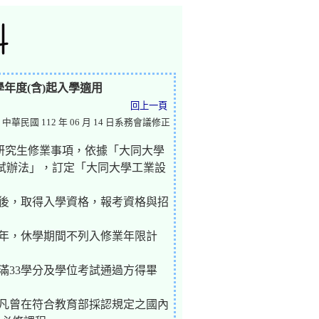
年度(含)起入學適用
回上一頁
 中華民國 112 年 06 月 14 日系務會議修正
班研究生修業事項，依據「大同大學
試辦法」，訂定「大同大學工業設
過後，取得入學資格，報考資格與招
五年，休學期間不列入修業年限計
修滿33學分及學位考試通過方得畢
。凡曾在符合教育部採認規定之國內