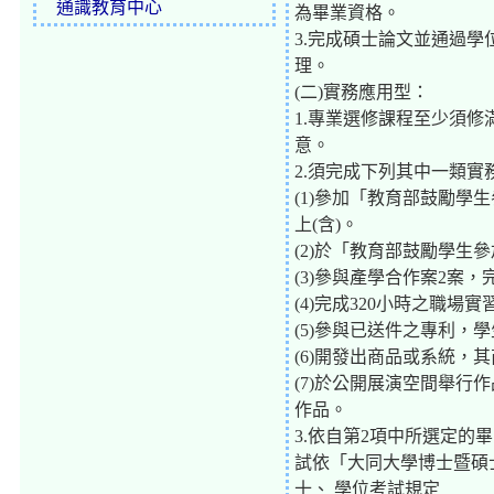
通識教育中心
為畢業資格。
3.完成碩士論文並通過
理。
(二)實務應用型：
1.專業選修課程至少須
意。
2.須完成下列其中一類實
(1)參加「教育部鼓勵學
上(含)。
(2)於「教育部鼓勵學
(3)參與產學合作案2案
(4)完成320小時之職場
(5)參與已送件之專利，
(6)開發出商品或系統，
(7)於公開展演空間舉行
作品。
3.依自第2項中所選定
試依「大同大學博士暨碩
十、 學位考試規定