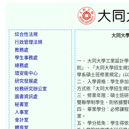
綜合性法規
大同大學
行政管理法規
教務處
學生事務處
一、 大同大學工業設計
總務處
則」、「大同大學招生規
環安衛中心
學系碩士班修業規定」(以
研究發展處
二、 入學資格：學生參
方式依「大同大學招生規
校務研究辦公室
三、 修業年限：碩士班
圖書資訊處
雙聯學制學生，則依據雙
秘書室
四、 畢業學分：必修課程
人事室
業。
會計室
五、 學分抵免：學生得
體育室