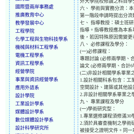
外大學院校修讀之科目學
國際暨兩岸事務處
六、 學術與實務分流：
推廣教育中心
第一階段申請時提出分流
七、 指導教授：碩士班
教學發展中心
指導。指導教授應為本系
工程學院
後，若因特殊原因需變更
化學工程與生物科技學系
八、 必修課程及學分：
機械與材料工程學系
(一)必修課程：
電機工程學系
專題討論 (必修兩學期、合
資訊工程學系
論文 (必修兩學期、合計6
經營學院
(二)非設計相關學系畢
事業與資訊經營學系
1.設計相關科系包含：
空間設計、建築或其他設
應用外語系
2.非設計相關學系畢業
設計學院
九、 專業課程及學分
工業設計學系
(一)學術研究型：
媒體設計學系
1.專業選修課程須修滿
數位媒體設計學系
2.須於具審查機制之學
設計科學研究所
被接受之證明文件。同一