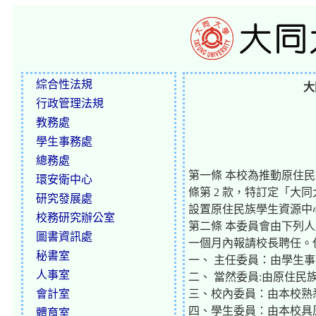
綜合性法規
大
行政管理法規
教務處
學生事務處
總務處
第一條 本校為推動原住
環安衛中心
條第 2 款，特訂定「大
研究發展處
設置原住民族學生資源中
校務研究辦公室
第二條 本委員會由下列
圖書資訊處
一個月內報請校長聘任。
秘書室
一、 主任委員：由學生
人事室
二、 當然委員:由原住民
會計室
三、校內委員：由本校熟
四、學生委員：由本校具
體育室