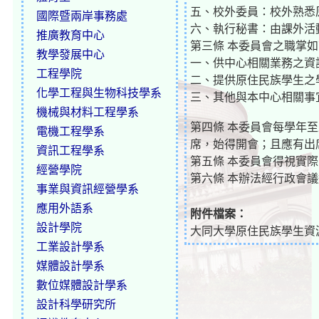
五、校外委員：校外熟悉
國際暨兩岸事務處
六、執行秘書：由課外活
推廣教育中心
第三條 本委員會之職掌
教學發展中心
一、供中心相關業務之資
工程學院
二、提供原住民族學生之
化學工程與生物科技學系
三、其他與本中心相關事
機械與材料工程學系
第四條 本委員會每學年至
電機工程學系
席，始得開會；且應有出
資訊工程學系
第五條 本委員會得視實
經營學院
第六條 本辦法經行政會
事業與資訊經營學系
應用外語系
附件檔案：
設計學院
大同大學原住民族學生資源
工業設計學系
媒體設計學系
數位媒體設計學系
設計科學研究所