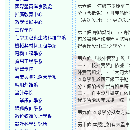
第六條 一年級下學期至三
國際暨兩岸事務處
分（含抵免），且產品開發
推廣教育中心
（專題設計(一)、專題設
教學發展中心
工程學院
第七條 專題設計(一)、
化學工程與生物科技學系
可於暑期補修課程。修習專
機械與材料工程學系
得專題設計(二)之學分。
電機工程學系
第八條 「校外實習」與
資訊工程學系
一、「校外實習」依據「
經營學院
外實習規定」、「大同大
事業與資訊經營學系
本系學生於四年級下學期
應用外語系
分，修讀校外實習科目時
設計學院
二、「自主設計研究」依
程學習階段完成後，統一
工業設計學系
媒體設計學系
第九條 本系學分抵免方
數位媒體設計學系
設計科學研究所
第十條 本規定如有未盡