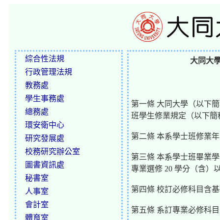
綜合性法規
大同大學
行政管理法規
教務處
學生事務處
第一條 大同大學（以下
總務處
班學生修業規定（以下簡
環安衛中心
第二條 本系學士班修業
研究發展處
校務研究辦公室
第三條 本系學士班畢業學分
圖書資訊處
專業選修 20 學分（含）
秘書室
第四條 校訂必修科目含
人事室
會計室
第五條 系訂專業必修科
體育室