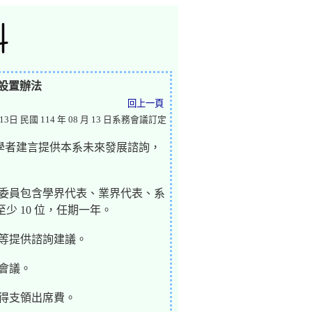
設置辦法
回上一頁
3日 民國 114 年 08 月 13 日系務會議訂定
家學者建言提供本系未來發展諮詢，
。
詢委員包含學界代表、業界代表、系
 10 位，任期一年。
等提供諮詢建議。
會議。
得支領出席費。